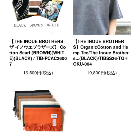
【THE INOUE BROTHERS
【THE INOUE BROTHER
ザ イノウエブラザーズ】 Co
S】OrganicCotton and He
tton Scarf (BROWN)(WHIT
mp Tee/The Inoue Brother
E)(BLACK) / TIB-PCAC2600
s...(BLACK)/TIBSS26-TOH
7
OKU-004
16,500円(税込)
19,800円(税込)