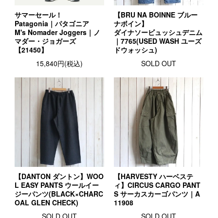
サマーセール！
【BRU NA BOINNE ブルー
Patagonia｜パタゴニア
ナボイン】
M's Nomader Joggers｜ノ
ダイナソービュッシュデニム
マダー・ジョガーズ
｜7765(USED WASH ユーズ
【21450】
ドウォッシュ)
15,840円(税込)
SOLD OUT
【DANTON ダントン】WOO
【HARVESTY ハーベステ
L EASY PANTS ウールイー
ィ】CIRCUS CARGO PANT
ジーパンツ(BLACK×CHARC
S サーカスカーゴパンツ｜A
OAL GLEN CHECK)
11908
SOLD OUT
SOLD OUT