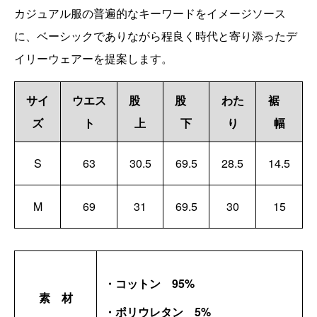
カジュアル服の普遍的なキーワードをイメージソース
に、ベーシックでありながら程良く時代と寄り添ったデ
イリーウェアーを提案します。
サイ
ウエス
股
股
わた
裾
ズ
ト
上
下
り
幅
S
63
30.5
69.5
28.5
14.5
M
69
31
69.5
30
15
・コットン 95%
素 材
・ポリウレタン 5%