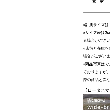
素 材
※計測サイズは
※サイズ表は2
る場合がござ
※店舗と在庫
場合がござい
※商品写真は
ておりますが
際の商品と異
【ロータスマ