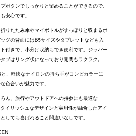
ップボタンでしっかりと留めることができるので、
しも安心です。
、折りたたみ傘やマイボトルがすっぽりと収まるポ
ッグの背面にはB5サイズやタブレットなども入
ット付きで、小分け収納もでき便利です。ジッパー
ルタブはリング状になっており開閉もラクラク。
布と、軽快なナイロンの持ち手がコンビカラーに
ルな色合いが魅力です。
ちろん、旅行やアウトドアへの持参にも最適な
G。スタイリッシュなデザインと実用性が融合したアイ
物としても喜ばれること間違いなしです。
EEN