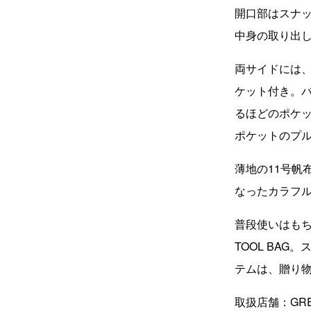
開口部はスナ
中身の取り出
両サイドには
ケット付き。バ
るほどのポケ
ポケットのプ
薄地の11号帆
なったカラフ
普段使いはも
TOOL BA
テムは、贈り
取扱店舗：GR