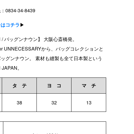
834-34-8439
ンはコチラ
▶
OUN / バッグンナウン】 大阪心斎橋発。
Y or UNNECESSARYから、バッグコレクションと
ッグンナウン。 素材も縫製も全て日本製という
N JAPAN。
タ テ
ヨ コ
マ チ
38
32
13