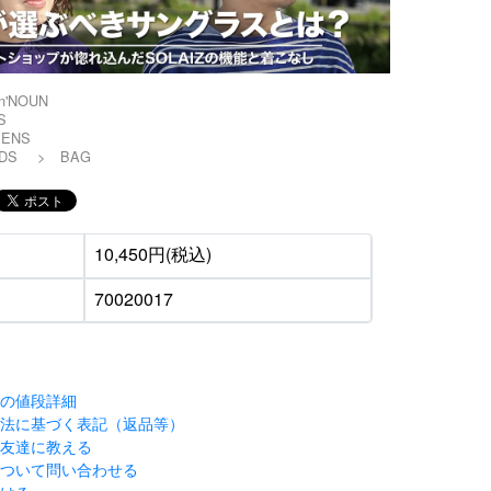
n'NOUN
S
ENS
DS
>
BAG
10,450円(税込)
70020017
ンの値段詳細
引法に基づく表記（返品等）
を友達に教える
について問い合わせる