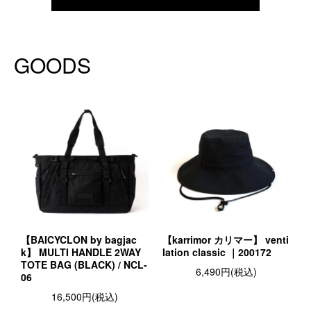
GOODS
【BAICYCLON by bagjac
【karrimor カリマー】 venti
k】 MULTI HANDLE 2WAY
lation classic ｜200172
TOTE BAG (BLACK) / NCL-
6,490円(税込)
06
16,500円(税込)