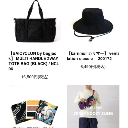
【BAICYCLON by bagjac
【karrimor カリマー】 venti
k】 MULTI HANDLE 2WAY
lation classic ｜200172
TOTE BAG (BLACK) / NCL-
6,490円(税込)
06
16,500円(税込)