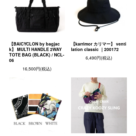
【BAICYCLON by bagjac
【karrimor カリマー】 venti
k】 MULTI HANDLE 2WAY
lation classic ｜200172
TOTE BAG (BLACK) / NCL-
6,490円(税込)
06
16,500円(税込)