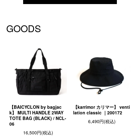
GOODS
【BAICYCLON by bagjac
【karrimor カリマー】 venti
k】 MULTI HANDLE 2WAY
lation classic ｜200172
TOTE BAG (BLACK) / NCL-
6,490円(税込)
06
16,500円(税込)