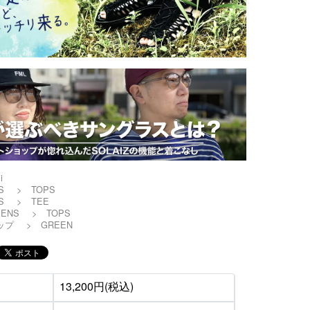
i
S
>
TOPS
S
>
TEE
ENS
>
TOPS
ップ
>
GREEN
13,200円(税込)