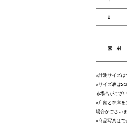
2
素 材
※計測サイズは
※サイズ表は2
る場合がござ
※店舗と在庫
場合がござい
※商品写真は