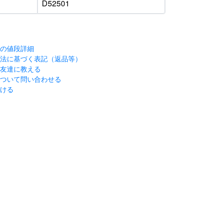
D52501
ンの値段詳細
引法に基づく表記（返品等）
を友達に教える
について問い合わせる
続ける