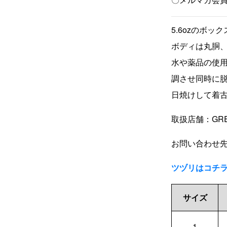
5.6ozのボッ
ボディは丸胴、
水や薬品の使
調させ同時に
日焼けして着
取扱店舗：GR
お問い合わせ先：0
ツヅリはコチ
サイズ
1