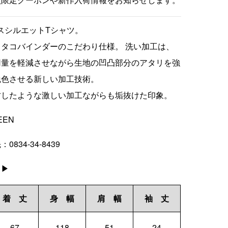
クスシルエットTシャツ。
タコバインダーのこだわり仕様。 洗い加工は、
用量を軽減させながら生地の凹凸部分のアタリを強
脱色させる新しい加工技術。
古したような激しい加工ながらも垢抜けた印象。
EEN
834-34-8439
ラ
▶
着 丈
身 幅
肩 幅
袖 丈
67
118
51
24