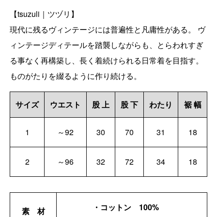
【tsuzuli｜ツヅリ】
現代に残るヴィンテージには普遍性と凡庸性がある。 ヴ
ィンテージディテールを踏襲しながらも、とらわれすぎ
る事なく再構築し、長く着続けられる日常着を目指す。
ものがたりを綴るように作り続ける。
サイズ
ウエスト
股 上
股 下
わたり
裾 幅
1
～92
30
70
31
18
2
～96
32
72
34
18
・コットン 100%
素 材