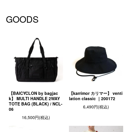
GOODS
【BAICYCLON by bagjac
【karrimor カリマー】 venti
k】 MULTI HANDLE 2WAY
lation classic ｜200172
TOTE BAG (BLACK) / NCL-
6,490円(税込)
06
16,500円(税込)